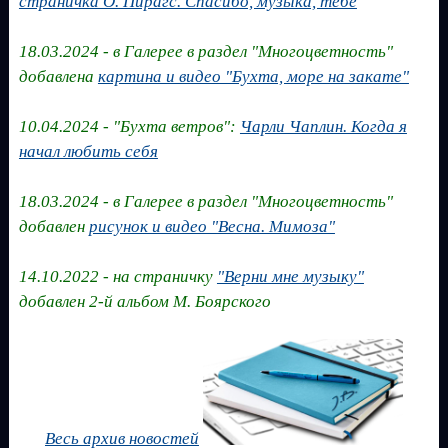
страничка О. Пирагс. Спасибо, музыка, тебе
18.03.2024 - в Галерее в раздел "Многоцветность"
добавлена
картина и видео "Бухта, море на закате"
10.04.2024 - "Бухта ветров":
Чарли Чаплин. Когда я
начал любить себя
18.03.2024 - в Галерее в раздел "Многоцветность"
добавлен
рисунок и видео "Весна. Мимоза"
14.10.2022 - на страничку
"Верни мне музыку"
добавлен 2-й альбом М. Боярского
Весь архив новостей