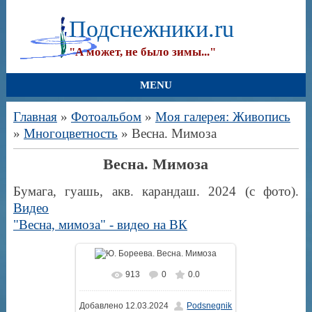
Подснежники.ru
"А может, не было зимы..."
MENU
Главная
»
Фотоальбом
»
Моя галерея: Живопись
»
Многоцветность
» Весна. Мимоза
Весна. Мимоза
Бумага, гуашь, акв. карандаш. 2024 (с фото).
Видео
"Весна, мимоза" - видео на ВК
913
0
0.0
В реальном размере
1169x1600
Добавлено
12.03.2024
Podsnegnik
/ 726.0Kb