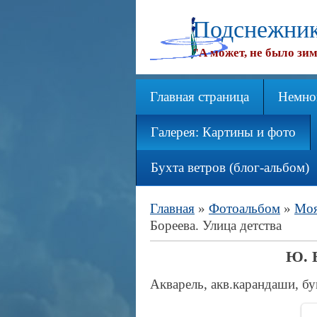
Подснежник
"А может, не было зим
Главная страница
Немног
Галерея: Картины и фото
Бухта ветров (блог-альбом)
Главная
»
Фотоальбом
»
Моя
Бореева. Улица детства
Ю. Б
Акварель, акв.карандаши, бу